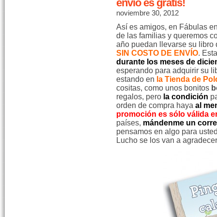
envío es gratis!
noviembre 30, 2012
Así es amigos, en Fábulas en
de las familias y queremos co
año puedan llevarse su libro
SIN COSTO DE ENVÍO
. Est
durante los meses de dicie
esperando para adquirir su l
estando en
la Tienda de Pol
cositas, como unos bonitos
b
regalos, pero
la condición
pa
orden de compra haya
al me
promoción es sólo válida e
países,
mándenme un corr
pensamos en algo para ustede
Lucho se los van a agradecer