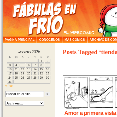
PÁGINA PRINCIPAL
CONÓCENOS
MÁS CÓMICS
ARCHIVO DE COM
agosto 2026
Posts Tagged ‘tiend
L
M
X
J
V
S
D
1
2
3
4
5
6
7
8
9
10
11
12
13
14
15
16
17
18
19
20
21
22
23
24
25
26
27
28
29
30
31
« Feb
Amor a primera vista