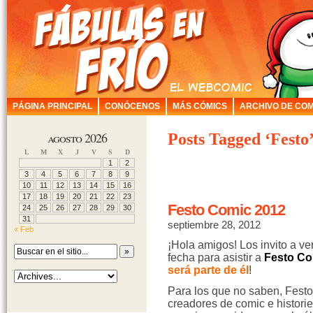
PÁGINA PRINCIPAL
CONÓCENOS
MÁS CÓMICS
ARCHIVO DE COM
agosto 2026
Posts Tagged ‘Festo
L
M
X
J
V
S
D
1
2
3
4
5
6
7
8
9
10
11
12
13
14
15
16
17
18
19
20
21
22
23
Festo Comic 2012
24
25
26
27
28
29
30
31
septiembre 28, 2012
« Feb
¡Hola amigos! Los invito a ver
fecha para asistir a
Festo Co
será parte de él
!
Para los que no saben, Fest
creadores de comic e histori