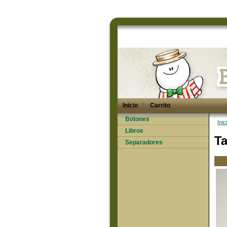
Inicio
Carrito
Botones
Inic
Libros
T
Separadores