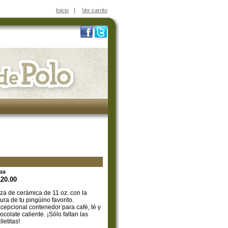
|
Inicio
Ver carrito
za
120.00
za de cerámica de 11 oz. con la
gura de tu pingüino favorito.
cepcional contenedor para café, té y
ocolate caliente. ¡Sólo faltan las
lletitas!