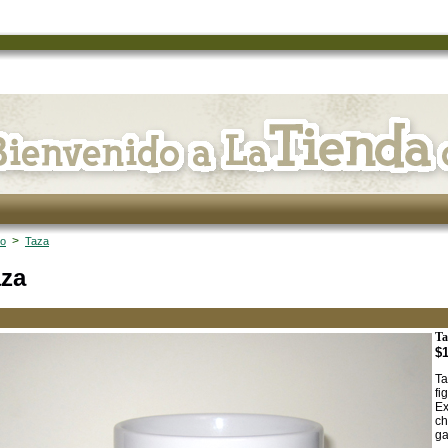
>
io
Taza
aza
Ta
$
Ta
fi
Ex
ch
ga