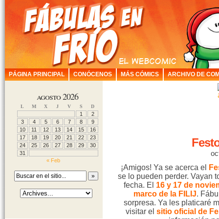
PÁGINA PRINCIPAL
CONÓCENOS
MÁS CÓMICS
ARCHIVO DE COM
agosto 2026
L
M
X
J
V
S
D
1
2
3
4
5
6
7
8
9
10
11
12
13
14
15
16
17
18
19
20
21
22
23
Fest
24
25
26
27
28
29
30
oc
31
« Feb
¡Amigos! Ya se acerca el
Fe
se lo pueden perder. Vayan t
fecha. El
16 y 17 de novie
marco de la FILIJ
. Fábu
sorpresa. Ya les platicaré 
visitar el
sitio oficial de F