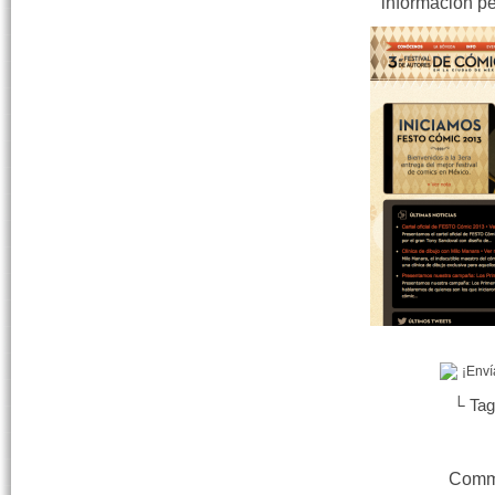
información pe
¡Enví
└ Ta
Comme