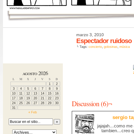
marzo 3, 2010
Espectador ruidoso
└ Tags:
concierto
,
golosinas
,
música
agosto 2026
L
M
X
J
V
S
D
1
2
3
4
5
6
7
8
9
10
11
12
13
14
15
16
17
18
19
20
21
22
23
Discussion (6)¬
24
25
26
27
28
29
30
31
« Feb
sergio ta
jajajah…como me gu
tambien…creo que