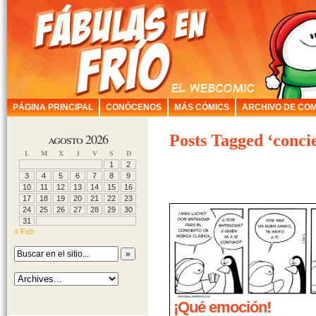
PÁGINA PRINCIPAL
CONÓCENOS
MÁS CÓMICS
ARCHIVO DE COM
agosto 2026
Posts Tagged ‘conci
L
M
X
J
V
S
D
1
2
3
4
5
6
7
8
9
10
11
12
13
14
15
16
17
18
19
20
21
22
23
24
25
26
27
28
29
30
31
« Feb
¡Qué emoción!