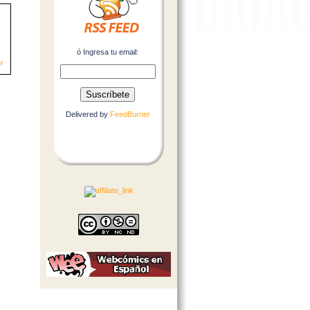
ó Ingresa tu email:
r
Delivered by
FeedBurner