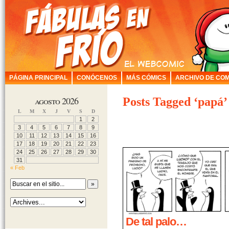
PÁGINA PRINCIPAL
CONÓCENOS
MÁS CÓMICS
ARCHIVO DE COM
agosto 2026
Posts Tagged ‘papá’
L
M
X
J
V
S
D
1
2
3
4
5
6
7
8
9
10
11
12
13
14
15
16
17
18
19
20
21
22
23
24
25
26
27
28
29
30
31
« Feb
De tal palo…