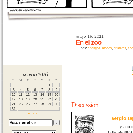
mayo 16, 2011
En el zoo
└ Tags:
changos
,
monos
,
primates
,
zo
agosto 2026
L
M
X
J
V
S
D
1
2
3
4
5
6
7
8
9
10
11
12
13
14
15
16
17
18
19
20
21
22
23
Discussion¬
24
25
26
27
28
29
30
31
« Feb
sergio ta
y a qu
más, cuando c