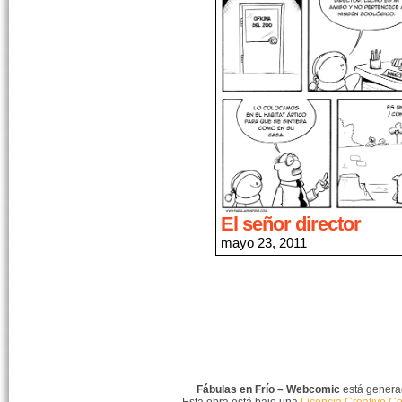
El señor director
mayo 23, 2011
Fábulas en Frío – Webcomic
está gener
Esta obra está bajo una
Licencia Creative C