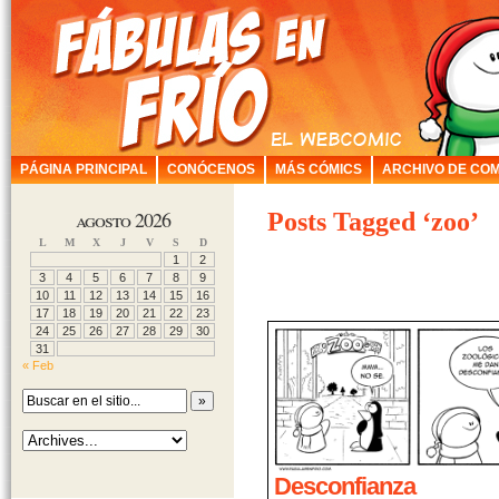
PÁGINA PRINCIPAL
CONÓCENOS
MÁS CÓMICS
ARCHIVO DE COM
agosto 2026
Posts Tagged ‘zoo’
L
M
X
J
V
S
D
1
2
3
4
5
6
7
8
9
10
11
12
13
14
15
16
17
18
19
20
21
22
23
24
25
26
27
28
29
30
31
« Feb
Desconfianza