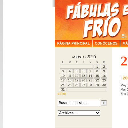
PÁGINA PRINCIPAL
CONÓCENOS
MÁ
agosto 2026
2
L
M
X
J
V
S
D
1
2
3
4
5
6
7
8
9
10
11
12
13
14
15
16
|
20
17
18
19
20
21
22
23
24
25
26
27
28
29
30
May 
31
Mar 
« Feb
Ene 