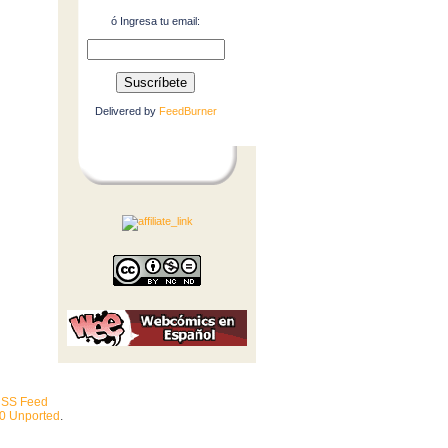
ó Ingresa tu email:
Delivered by
FeedBurner
SS Feed
.0 Unported
.