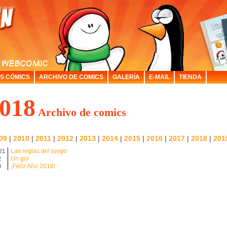
S CÓMICS
ARCHIVO DE COMICS
GALERÍA
E-MAIL
TIENDA
018
Archivo de comics
09
|
2010
|
2011
|
2012
|
2013
|
2014
|
2015
|
2016
|
2017
|
2018
|
201
Las reglas del juego
21
Un gol
2
¡Feliz Año 2018!
9