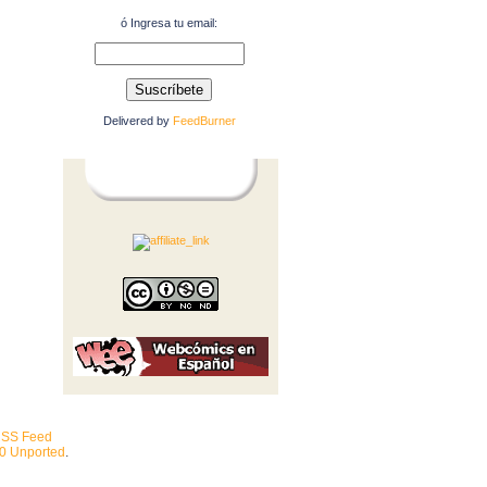
ó Ingresa tu email:
Delivered by
FeedBurner
SS Feed
.0 Unported
.