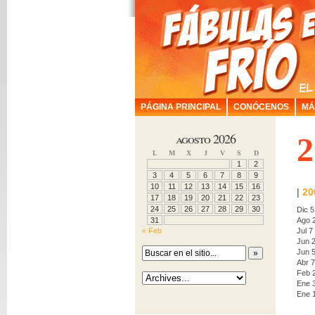
PÁGINA PRINCIPAL
CONÓCENOS
MÁ
agosto 2026
2
L
M
X
J
V
S
D
1
2
3
4
5
6
7
8
9
10
11
12
13
14
15
16
|
20
17
18
19
20
21
22
23
24
25
26
27
28
29
30
Dic 5
31
Ago 
« Feb
Jul 7
Jun 
Jun 
Abr 7
Feb 
Ene 
Ene 