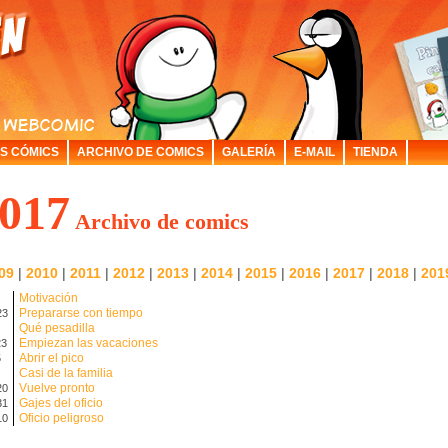
S CÓMICS
ARCHIVO DE COMICS
GALERÍA
E-MAIL
TIENDA
017
Archivo de comics
09
|
2010
|
2011
|
2012
|
2013
|
2014
|
2015
|
2016
|
2017
|
2018
|
201
Motivación
Prepararse con tiempo
23
Qué pesadilla
Empiezan las vacaciones
23
Abrir el pico
5
Casi de la familia
Vuelve pronto
20
Gajes del oficio
31
Oficio peligroso
10