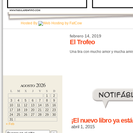
Hosted By
febrero 14, 2019
El Trofeo
Una tira con mucho amor y mucha ami
agosto 2026
L
M
X
J
V
S
D
1
2
3
4
5
6
7
8
9
10
11
12
13
14
15
16
17
18
19
20
21
22
23
24
25
26
27
28
29
30
¡El nuevo libro ya está
31
« Feb
abril 1, 2015