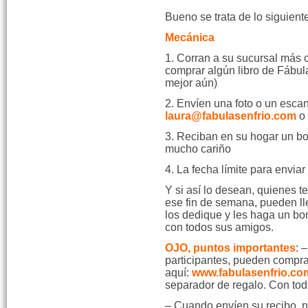
Bueno se trata de lo siguient
Mecánica
1. Corran a su sucursal más c
comprar algún libro de Fábul
mejor aún)
2. Envíen una foto o un esca
laura@fabulasenfrio.com
o 
3. Reciban en su hogar un bo
mucho cariño
4. La fecha límite para enviar
Y si así lo desean, quienes 
ese fin de semana, pueden ll
los dedique y les haga un bo
con todos sus amigos.
OJO, puntos importantes
: 
participantes, pueden comprar
aquí:
www.fabulasenfrio.co
separador de regalo. Con todo
– Cuando envíen su recibo, no