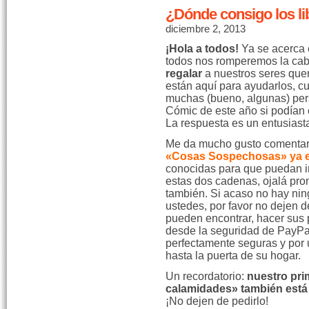
¿Dónde consigo los li
diciembre 2, 2013
¡Hola a todos!
Ya se acerca 
todos nos romperemos la ca
regalar
a nuestros seres quer
están aquí para ayudarlos, c
muchas (bueno, algunas) per
Cómic de este año si podían c
La respuesta es un entusiasta
Me da mucho gusto comentar
«Cosas Sospechosas» ya est
conocidas para que puedan ir 
estas dos cadenas, ojalá pro
también. Si acaso no hay nin
ustedes, por favor no dejen d
pueden encontrar, hacer sus 
desde la seguridad de PayPa
perfectamente seguras y por 
hasta la puerta de su hogar.
Un recordatorio:
nuestro pri
calamidades» también está
¡No dejen de pedirlo!