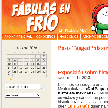
PÁGINA PRINCIPAL
CONÓCENOS
MÁS CÓMICS
ARCHIVO DE COM
agosto 2026
Posts Tagged ‘histor
L
M
X
J
V
S
D
1
2
3
4
5
6
7
8
9
10
11
12
13
14
15
16
17
18
19
20
21
22
23
Exposición sobre hist
24
25
26
27
28
29
30
31
septiembre 15, 2010
« Feb
Este mes se inaugura una int
México titulada:
«Del Paquín
historieta mexicana»
. Los i
un vistazo y conocer un poco
historietistas, artistas y mon
buen
Luis Gantús
quien ha r