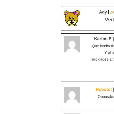
Ady
24
Que 
Karlos F.
¡Que bonita ti
Y el 
Felicidades a 
Roboto!
Oooorale