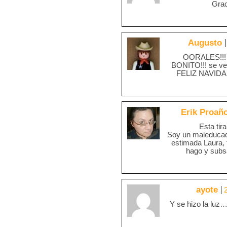
Grac
Augusto
OORALES!!! 
BONITO!!! se ven
FELIZ NAVIDAD!!
Erik Proañ
Esta tir
Soy un maleducado
estimada Laura, t
hago y subsa
ayote
Y se hizo la luz…