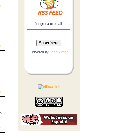
r
ó Ingresa tu email:
r
Delivered by
FeedBurner
r
no
r