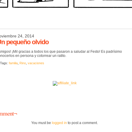
oviembre 24, 2014
n pequeño olvido
migos! ¡Mil gracias a todos los que pasaron a saludar al Festo! Es padrísimo
nocerlos en persona y cotorrear un ratito.
 Tags:
familia
,
Rino
,
vacaciones
mment¬
You must be
logged in
to post a comment.