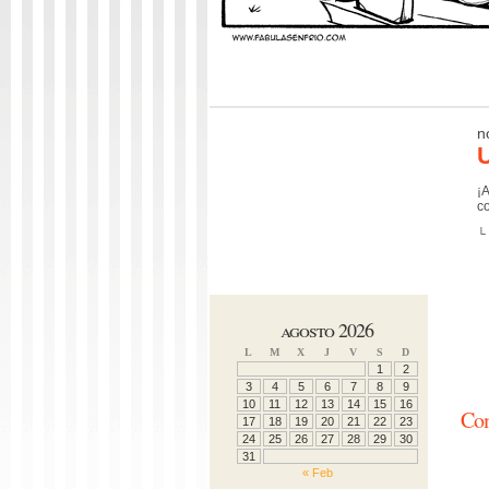
n
U
¡A
co
└
agosto 2026
L
M
X
J
V
S
D
1
2
3
4
5
6
7
8
9
10
11
12
13
14
15
16
Co
17
18
19
20
21
22
23
24
25
26
27
28
29
30
31
« Feb