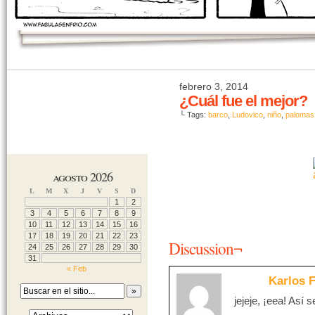
febrero 3, 2014
¿Cuál fue el mejor?
└ Tags:
barco
,
Ludovico
,
niño
,
palomas
agosto 2026
L
M
X
J
V
S
D
1
2
3
4
5
6
7
8
9
10
11
12
13
14
15
16
17
18
19
20
21
22
23
Discussion¬
24
25
26
27
28
29
30
31
« Feb
Karlos F
jejeje, ¡eea! Así 