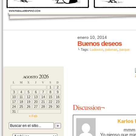
enero 10, 2014
Buenos deseos
└ Tags:
Ludovico
,
palomas
,
parque
agosto 2026
L
M
X
J
V
S
D
1
2
3
4
5
6
7
8
9
10
11
12
13
14
15
16
17
18
19
20
21
22
23
Discussion¬
24
25
26
27
28
29
30
31
« Feb
Karlos 
mmm t
Yo pienso que mie