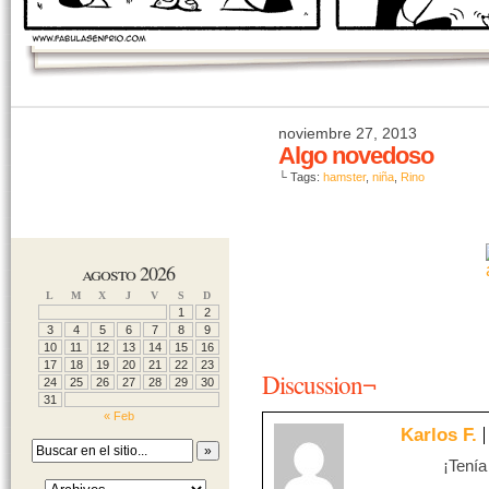
noviembre 27, 2013
Algo novedoso
└ Tags:
hamster
,
niña
,
Rino
agosto 2026
L
M
X
J
V
S
D
1
2
3
4
5
6
7
8
9
10
11
12
13
14
15
16
17
18
19
20
21
22
23
Discussion¬
24
25
26
27
28
29
30
31
« Feb
Karlos F.
¡Tenía