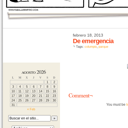
febrero 18, 2013
De emergencia
└ Tags:
columpio
,
parque
agosto 2026
L
M
X
J
V
S
D
1
2
3
4
5
6
7
8
9
10
11
12
13
14
15
16
Comment¬
17
18
19
20
21
22
23
24
25
26
27
28
29
30
You must be
l
31
« Feb