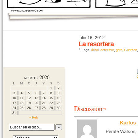
julio 16, 2012
La resortera
└ Tags:
árbol
,
detective
,
gato
,
Guatson
agosto 2026
L
M
X
J
V
S
D
1
2
3
4
5
6
7
8
9
10
11
12
13
14
15
16
17
18
19
20
21
22
23
Discussion¬
24
25
26
27
28
29
30
31
« Feb
Karlos 
Pérate Watson, 