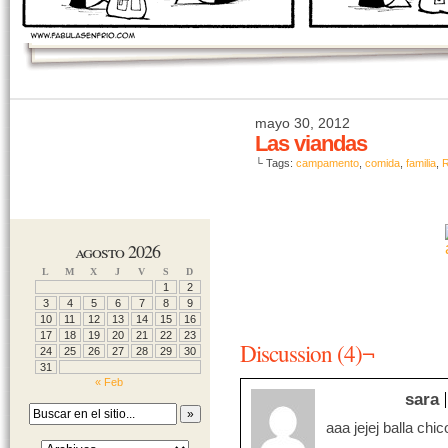
mayo 30, 2012
Las viandas
└ Tags:
campamento
,
comida
,
familia
,
R
agosto 2026
L
M
X
J
V
S
D
1
2
3
4
5
6
7
8
9
10
11
12
13
14
15
16
17
18
19
20
21
22
23
Discussion (4)¬
24
25
26
27
28
29
30
31
« Feb
sara
aaa jejej balla ch