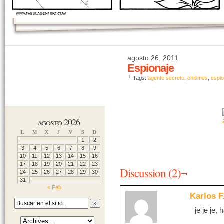
agosto 26, 2011
Espionaje
└ Tags:
agente secreto
,
chismes
,
espio
agosto 2026
L
M
X
J
V
S
D
1
2
3
4
5
6
7
8
9
10
11
12
13
14
15
16
17
18
19
20
21
22
23
Discussion (2)¬
24
25
26
27
28
29
30
31
« Feb
Karlos F
je je je