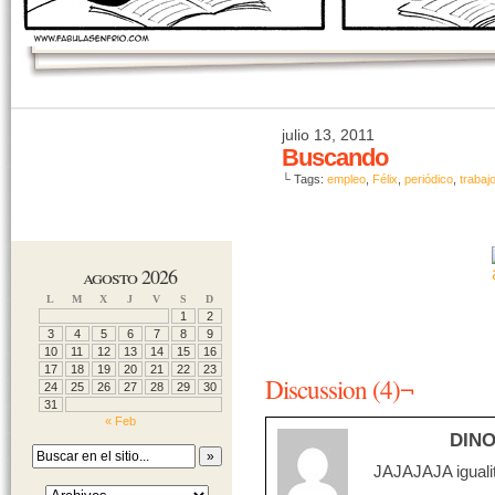
julio 13, 2011
Buscando
└ Tags:
empleo
,
Félix
,
periódico
,
trabaj
agosto 2026
L
M
X
J
V
S
D
1
2
3
4
5
6
7
8
9
10
11
12
13
14
15
16
17
18
19
20
21
22
23
Discussion (4)¬
24
25
26
27
28
29
30
31
« Feb
DIN
JAJAJAJA igualit