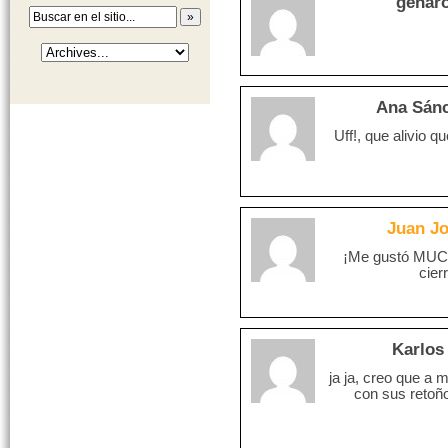
genar
Ana Sán
Uff!, que alivio q
Juan J
¡Me gustó MUCH
cier
Karlos 
ja ja, creo que a
con sus retoñ