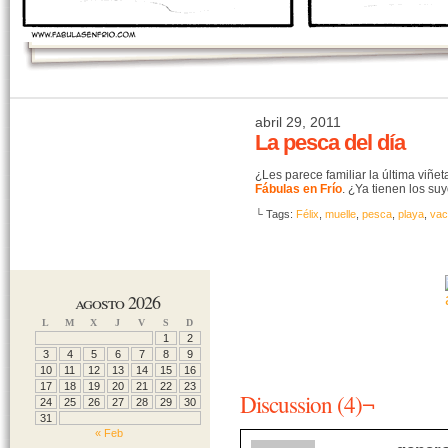
abril 29, 2011
La pesca del día
¿Les parece familiar la última viñe
Fábulas en Frío
. ¿Ya tienen los su
└ Tags:
Félix
,
muelle
,
pesca
,
playa
,
vac
agosto 2026
L
M
X
J
V
S
D
1
2
3
4
5
6
7
8
9
10
11
12
13
14
15
16
17
18
19
20
21
22
23
Discussion (4)¬
24
25
26
27
28
29
30
31
« Feb