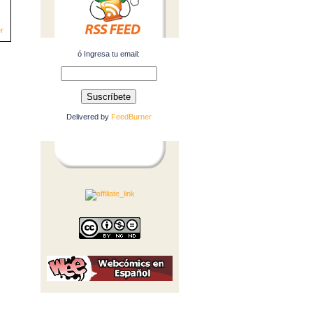
r
ó Ingresa tu email:
Delivered by
FeedBurner