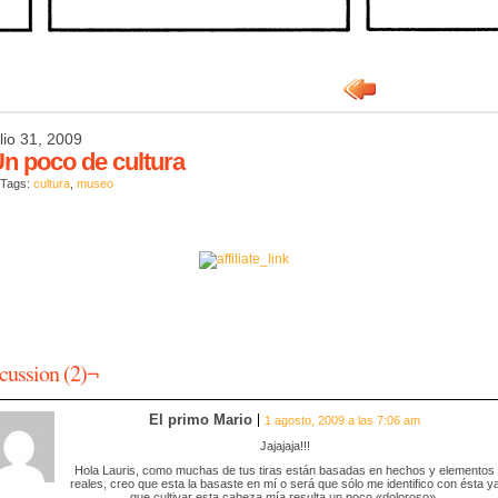
ulio 31, 2009
n poco de cultura
 Tags:
cultura
,
museo
cussion (2)¬
El primo Mario
1 agosto, 2009 a las 7:06 am
Jajajaja!!!
Hola Lauris, como muchas de tus tiras están basadas en hechos y elementos
reales, creo que esta la basaste en mí o será que sólo me identifico con ésta y
que cultivar esta cabeza mía resulta un poco «doloroso».