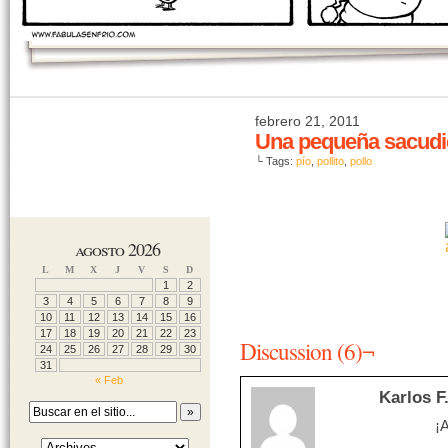
febrero 21, 2011
Una pequeña sacudi
└ Tags:
pío
,
pollito
,
pollo
agosto 2026
L
M
X
J
V
S
D
1
2
3
4
5
6
7
8
9
10
11
12
13
14
15
16
17
18
19
20
21
22
23
Discussion (6)¬
24
25
26
27
28
29
30
31
« Feb
Karlos F
¡A