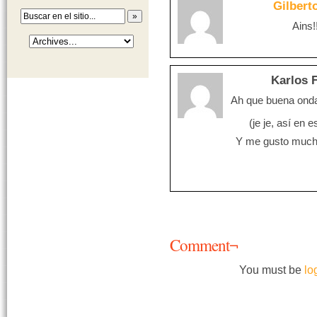
Gilbert
Ains!
Karlos F
Ah que buena onda,
(je je, así en
Y me gusto mucho
Comment¬
You must be
lo