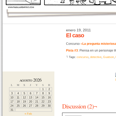
enero 19, 2011
El caso
Concurso
«
La pregunta misterios
Pista #3
: Piensa en un personaje li
└ Tags:
concurso
,
detective
,
Guatson
,
agosto 2026
L
M
X
J
V
S
D
1
2
3
4
5
6
7
8
9
10
11
12
13
14
15
16
17
18
19
20
21
22
23
Discussion (2)¬
24
25
26
27
28
29
30
31
« Feb