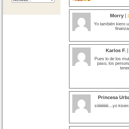
Morry
1
Yo también kiero 
finanza
Karlos F.
Pues lo de los muñ
paso, los person
tene
Princesa Urb
síiiiiiiiiiiii…yo k