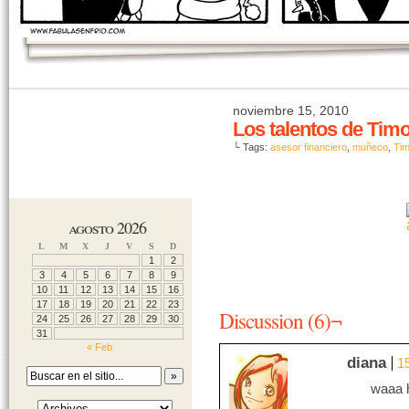
noviembre 15, 2010
Los talentos de Tim
└ Tags:
asesor financiero
,
muñeco
,
Tim
agosto 2026
L
M
X
J
V
S
D
1
2
3
4
5
6
7
8
9
10
11
12
13
14
15
16
17
18
19
20
21
22
23
Discussion (6)¬
24
25
26
27
28
29
30
31
« Feb
diana
1
waaa h