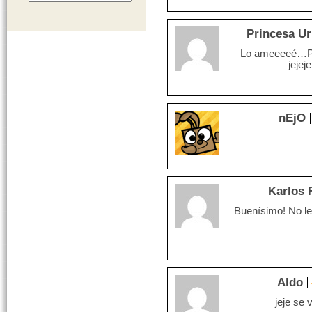
Princesa U
Lo ameeeeé…Po
jejej
nEjO
Karlos F
Buenísimo! No le
Aldo
jeje se 