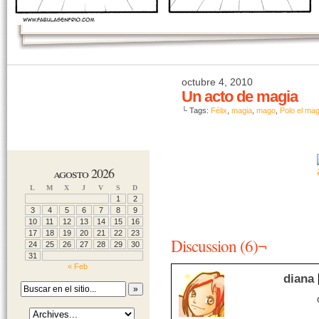
octubre 4, 2010
Un acto de magia
└ Tags:
Félix
,
magia
,
mago
,
Polo el mag
agosto 2026
L
M
X
J
V
S
D
1
2
3
4
5
6
7
8
9
10
11
12
13
14
15
16
17
18
19
20
21
22
23
Discussion (6)¬
24
25
26
27
28
29
30
31
« Feb
diana