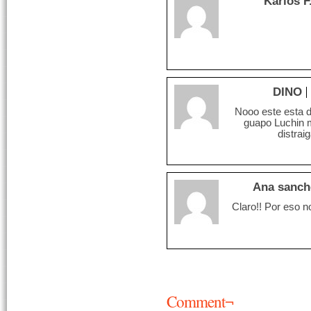
Karlos F
DINO
Nooo este esta di
guapo Luchin m
distrai
Ana sanch
Claro!! Por eso no
Comment¬