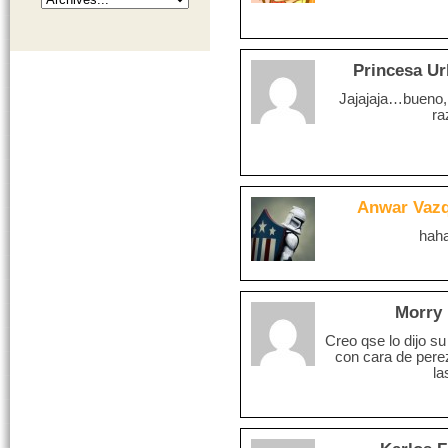
Princesa U
Jajajaja…bueno,
ra
Anwar Vaz
haha
Morry
Creo qse lo dijo s
con cara de pere
la