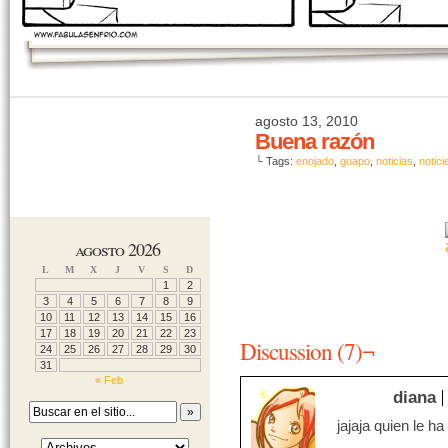
agosto 13, 2010
Buena razón
└ Tags:
enojado
,
guapo
,
noticias
,
notici
agosto 2026
L
M
X
J
V
S
D
1
2
3
4
5
6
7
8
9
10
11
12
13
14
15
16
17
18
19
20
21
22
23
Discussion (7)¬
24
25
26
27
28
29
30
31
« Feb
diana
jajaja quien le h