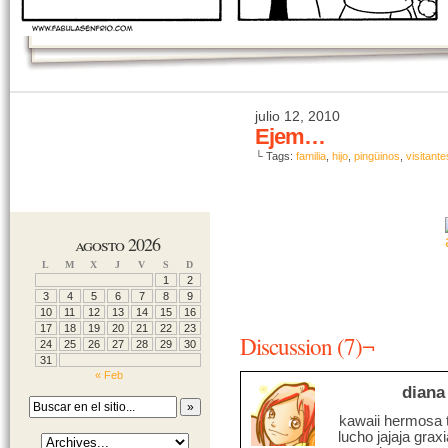
julio 12, 2010
Ejem…
└ Tags:
familia
,
hijo
,
pingüinos
,
visitante
agosto 2026
L
M
X
J
V
S
D
1
2
3
4
5
6
7
8
9
10
11
12
13
14
15
16
17
18
19
20
21
22
23
Discussion (7)¬
24
25
26
27
28
29
30
31
« Feb
diana
kawaii hermosa t
lucho jajaja grax