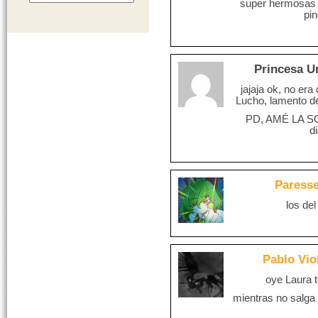
super hermosas y
pin
Princesa U
jajaja ok, no era
Lucho, lamento 
PD, AMÉ LA S
d
Paress
los de
Pablo Vio
oye Laura 
mientras no salga 