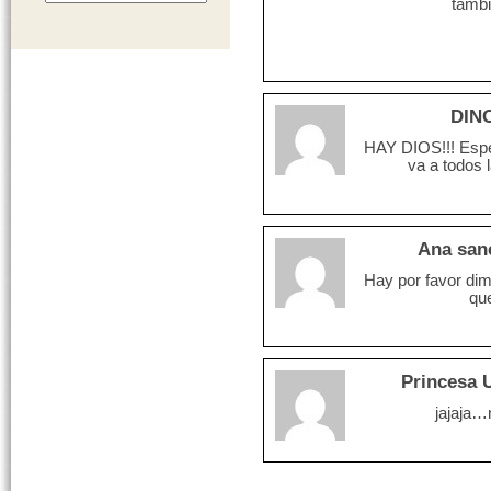
tamb
DIN
HAY DIOS!!! Espe
va a todos 
Ana san
Hay por favor dime
qu
Princesa 
jajaja…n