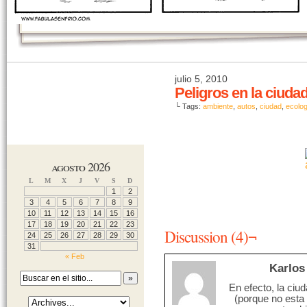
julio 5, 2010
Peligros en la ciuda
└ Tags:
ambiente
,
autos
,
ciudad
,
ecolog
agosto 2026
L
M
X
J
V
S
D
1
2
3
4
5
6
7
8
9
10
11
12
13
14
15
16
17
18
19
20
21
22
23
Discussion (4)¬
24
25
26
27
28
29
30
31
« Feb
Karlos 
En efecto, la ciud
(porque no esta 