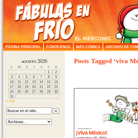
PÁGINA PRINCIPAL
CONÓCENOS
MÁS CÓMICS
ARCHIVO DE COM
agosto 2026
Posts Tagged ‘viva Mé
L
M
X
J
V
S
D
1
2
3
4
5
6
7
8
9
10
11
12
13
14
15
16
17
18
19
20
21
22
23
24
25
26
27
28
29
30
31
« Feb
¡Viva México!