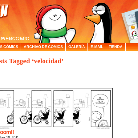
S CÓMICS
ARCHIVO DE COMICS
GALERÍA
E-MAIL
TIENDA
sts Tagged ‘velocidad’
oom!!
ubre 10, 2011