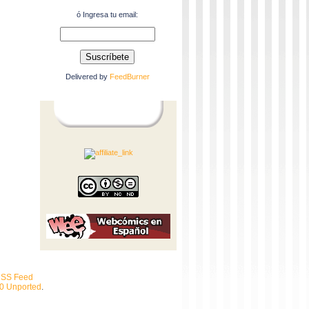
ó Ingresa tu email:
Delivered by
FeedBurner
SS Feed
.0 Unported
.