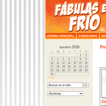
PÁGINA PRINCIPAL
CONÓCENOS
MÁ
agosto 2026
Po
L
M
X
J
V
S
D
1
2
3
4
5
6
7
8
9
10
11
12
13
14
15
16
17
18
19
20
21
22
23
24
25
26
27
28
29
30
31
« Feb
Zo
oct