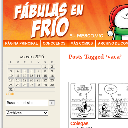
PÁGINA PRINCIPAL
CONÓCENOS
MÁS CÓMICS
ARCHIVO DE COM
agosto 2026
Posts Tagged ‘vaca’
L
M
X
J
V
S
D
1
2
3
4
5
6
7
8
9
10
11
12
13
14
15
16
17
18
19
20
21
22
23
24
25
26
27
28
29
30
31
« Feb
Colegas