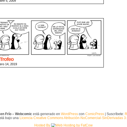
ubre 5, 2009
 Trofeo
ero 14, 2019
 en Frío – Webcomic
está generado en
WordPress
con
ComicPress
| Suscríbete:
R
está bajo una
Licencia Creative Commons Atribución-NoComercial-SinDerivadas 3
Hosted By