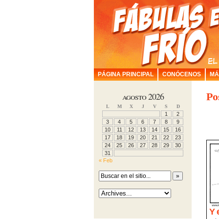
PÁGINA PRINCIPAL
CONÓCENOS
MÁ
agosto 2026
Po
L
M
X
J
V
S
D
1
2
3
4
5
6
7
8
9
10
11
12
13
14
15
16
17
18
19
20
21
22
23
24
25
26
27
28
29
30
31
« Feb
Y 