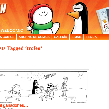
S CÓMICS
ARCHIVO DE COMICS
GALERÍA
E-MAIL
TIENDA
sts Tagged ‘trofeo’
el ganador es…