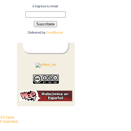
ó Ingresa tu email:
Delivered by
FeedBurner
SS Feed
.0 Unported
.