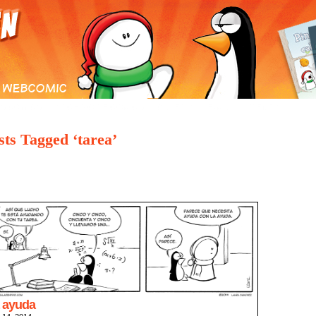
S CÓMICS
ARCHIVO DE COMICS
GALERÍA
E-MAIL
TIENDA
sts Tagged ‘tarea’
 ayuda