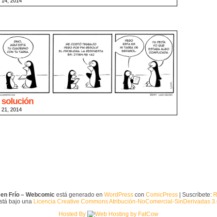
l 14, 2014
 solución
l 21, 2014
 en Frío – Webcomic
está generado en
WordPress
con
ComicPress
| Suscríbete:
R
está bajo una
Licencia Creative Commons Atribución-NoComercial-SinDerivadas 3
Hosted By