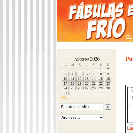
PÁGINA PRINCIPAL
CONÓCENOS
MÁ
agosto 2026
Po
L
M
X
J
V
S
D
1
2
3
4
5
6
7
8
9
10
11
12
13
14
15
16
17
18
19
20
21
22
23
24
25
26
27
28
29
30
31
« Feb
La