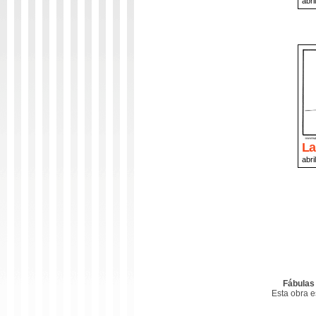
abri
La
abri
Fábulas
Esta obra 