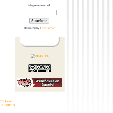
ó Ingresa tu email:
Delivered by
FeedBurner
SS Feed
.0 Unported
.