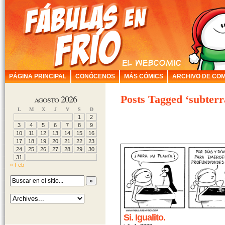
PÁGINA PRINCIPAL
CONÓCENOS
MÁS CÓMICS
ARCHIVO DE COM
agosto 2026
Posts Tagged ‘subterr
L
M
X
J
V
S
D
1
2
3
4
5
6
7
8
9
10
11
12
13
14
15
16
17
18
19
20
21
22
23
24
25
26
27
28
29
30
31
« Feb
Si. Igualito.