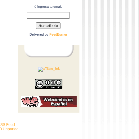
ó Ingresa tu email:
Delivered by
FeedBurner
SS Feed
.0 Unported
.