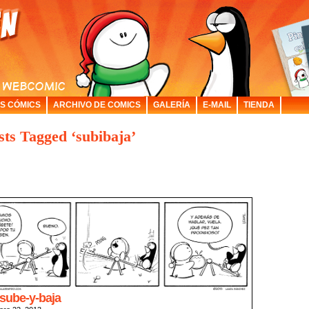
S CÓMICS
ARCHIVO DE COMICS
GALERÍA
E-MAIL
TIENDA
sts Tagged ‘subibaja’
 sube-y-baja