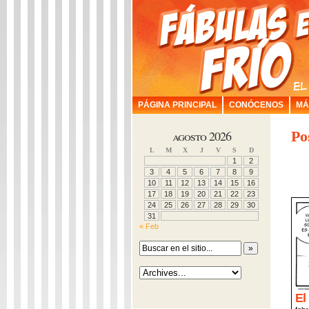
PÁGINA PRINCIPAL
CONÓCENOS
MÁ
agosto 2026
Po
L
M
X
J
V
S
D
1
2
3
4
5
6
7
8
9
10
11
12
13
14
15
16
17
18
19
20
21
22
23
24
25
26
27
28
29
30
31
« Feb
El