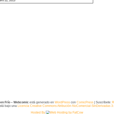
ero 22, 2013
 en Frío – Webcomic
está generado en
WordPress
con
ComicPress
| Suscríbete:
R
está bajo una
Licencia Creative Commons Atribución-NoComercial-SinDerivadas 3
Hosted By