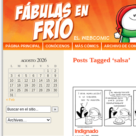
PÁGINA PRINCIPAL
CONÓCENOS
MÁS CÓMICS
ARCHIVO DE COM
agosto 2026
Posts Tagged ‘salsa’
L
M
X
J
V
S
D
1
2
3
4
5
6
7
8
9
10
11
12
13
14
15
16
17
18
19
20
21
22
23
24
25
26
27
28
29
30
31
« Feb
Indignado