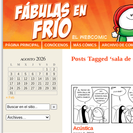
PÁGINA PRINCIPAL
CONÓCENOS
MÁS CÓMICS
ARCHIVO DE COM
agosto 2026
Posts Tagged ‘sala de 
L
M
X
J
V
S
D
1
2
3
4
5
6
7
8
9
10
11
12
13
14
15
16
17
18
19
20
21
22
23
24
25
26
27
28
29
30
31
« Feb
Acústica