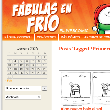
PÁGINA PRINCIPAL
CONÓCENOS
MÁS CÓMICS
ARCHIVO DE COM
agosto 2026
Posts Tagged ‘Primer
L
M
X
J
V
S
D
1
2
3
4
5
6
7
8
9
10
11
12
13
14
15
16
17
18
19
20
21
22
23
24
25
26
27
28
29
30
31
« Feb
Algo nuevo bajo el sol