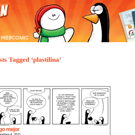
S CÓMICS
ARCHIVO DE COMICS
GALERÍA
E-MAIL
TIENDA
sts Tagged ‘plastilina’
go mejor
iembre 4, 2011