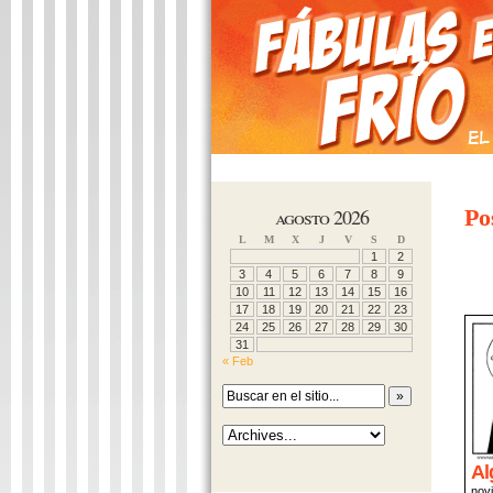
PÁGINA PRINCIPAL
CONÓCENOS
MÁ
agosto 2026
Po
L
M
X
J
V
S
D
1
2
3
4
5
6
7
8
9
10
11
12
13
14
15
16
17
18
19
20
21
22
23
24
25
26
27
28
29
30
31
« Feb
Al
nov