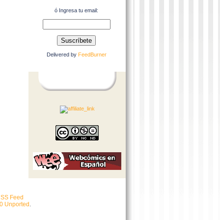
ó Ingresa tu email:
Delivered by
FeedBurner
SS Feed
.0 Unported
.