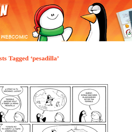
S CÓMICS
ARCHIVO DE COMICS
GALERÍA
E-MAIL
TIENDA
sts Tagged ‘pesadilla’