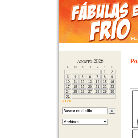
PÁGINA PRINCIPAL
CONÓCENOS
MÁ
agosto 2026
Po
L
M
X
J
V
S
D
1
2
3
4
5
6
7
8
9
10
11
12
13
14
15
16
17
18
19
20
21
22
23
24
25
26
27
28
29
30
31
« Feb