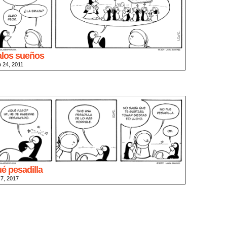
los sueños
o 24, 2011
é pesadilla
o 7, 2017