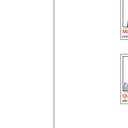
Ma
juni
Qu
juli