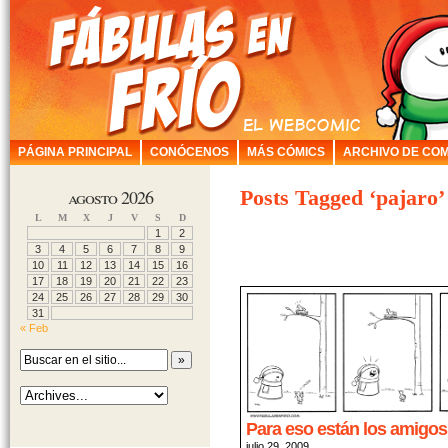
PÁGINA PRINCIPAL
CONÓCENOS
MÁS CÓMICS
ARCHIVO DE COM
agosto 2026
Posts Tagged ‘pajaro’
L
M
X
J
V
S
D
1
2
3
4
5
6
7
8
9
10
11
12
13
14
15
16
17
18
19
20
21
22
23
24
25
26
27
28
29
30
31
« Feb
Para eso están los amigos
julio 29, 2009