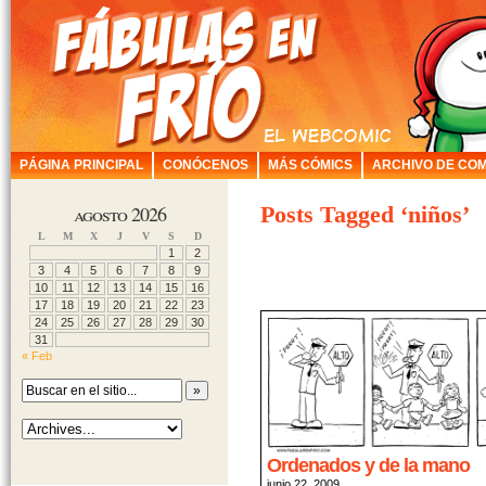
PÁGINA PRINCIPAL
CONÓCENOS
MÁS CÓMICS
ARCHIVO DE COM
agosto 2026
Posts Tagged ‘niños’
L
M
X
J
V
S
D
1
2
3
4
5
6
7
8
9
10
11
12
13
14
15
16
17
18
19
20
21
22
23
24
25
26
27
28
29
30
31
« Feb
Ordenados y de la mano
junio 22, 2009