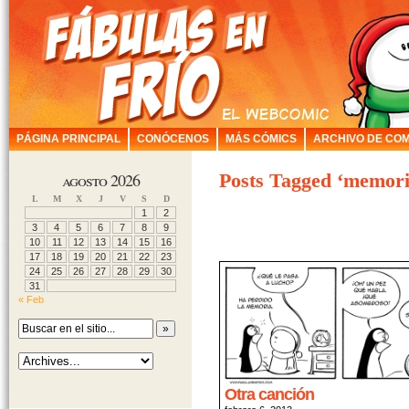
PÁGINA PRINCIPAL
CONÓCENOS
MÁS CÓMICS
ARCHIVO DE COM
agosto 2026
Posts Tagged ‘memori
L
M
X
J
V
S
D
1
2
3
4
5
6
7
8
9
10
11
12
13
14
15
16
17
18
19
20
21
22
23
24
25
26
27
28
29
30
31
« Feb
Otra canción