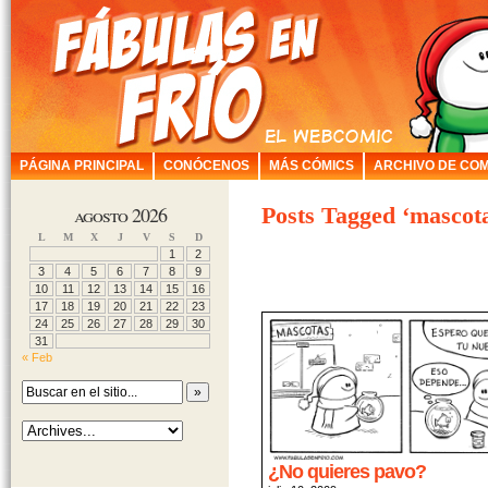
PÁGINA PRINCIPAL
CONÓCENOS
MÁS CÓMICS
ARCHIVO DE COM
agosto 2026
Posts Tagged ‘mascot
L
M
X
J
V
S
D
1
2
3
4
5
6
7
8
9
10
11
12
13
14
15
16
17
18
19
20
21
22
23
24
25
26
27
28
29
30
31
« Feb
¿No quieres pavo?